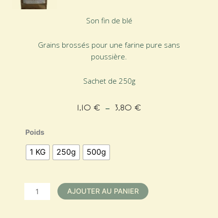
Son fin de blé
Grains brossés pour une farine pure sans
poussière.
Sachet de 250g
1,10
€
–
3,80
€
Plage
de
quantité
Poids
prix :
de
1,10 €
1 KG
250g
500g
Son
à
fin
3,80 €
de
Blé
AJOUTER AU PANIER