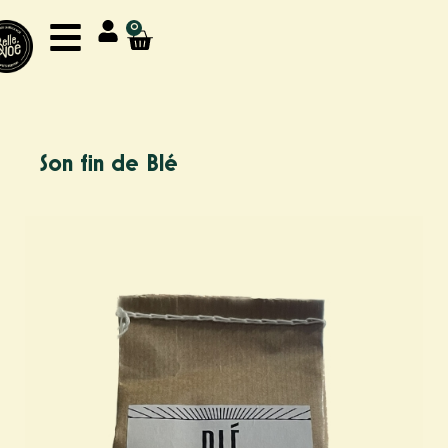
Aller
0
au
Panier
contenu
Son fin de Blé