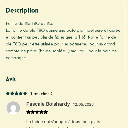
Description
Farine de Blé T80 ou Bise
La farine de blé T80 donne une pâte plus moelleuse et aérée,
et contient un peu plus de fibres que la T 65. Notre farine de
blé T80 peut être utilisée pour les pâtisseries, pour un grand
nombre de pâtes (brisée, sablée…) mais aussi pour le pain de
campagne.
Avis
(
1
avis client)
Noté
1
5.00
Pascale Boishardy
sur 5
12/05/2026
basé sur
notation
client
Note
5
sur
La farine qui s’adapte à tous mes plats.
5