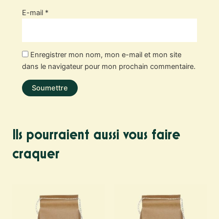
E-mail
*
Enregistrer mon nom, mon e-mail et mon site
dans le navigateur pour mon prochain commentaire.
Ils pourraient aussi vous faire
craquer
Plage
Plage
Ce
Ce
de
de
produit
produit
prix :
prix :
a
a