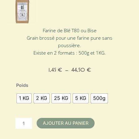
Farine de Blé T80 ou Bise
Grain brossé pour une farine pure sans
poussière.
Existe en 2 formats : 500g et 1KG.
1,45
€
–
44,50
€
Plage
de
quantité
Poids
prix :
de
1,45 €
1 KG
2 KG
25 KG
5 KG
500g
Farine
à
de
44,50 €
blé
T80
AJOUTER AU PANIER
-
Bise